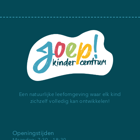
Een natuurlijke leefomgeving waar elk kind
zichzelf volledig kan ontwikkelen!
Openingstijden
Maandag: 7:30 – 18:30