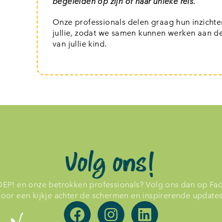
begeleiden op zijn of haar unieke reis.
Onze professionals delen graag hun inzicht
jullie, zodat we samen kunnen werken aan d
van jullie kind.
Volg ons!
JOEP! en onze betrokken professionals? Volg ons dan op Fa
voor een kijkje achter de schermen en inspirerende updates