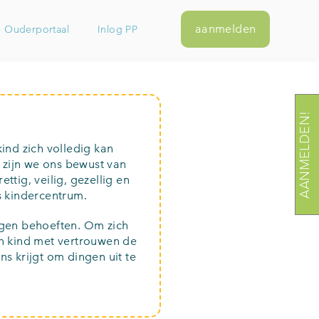
aanmelden
g Ouderportaal
Inlog PP
AANMELDEN!
ind zich volledig kan
 zijn we ons bewust van
tig, veilig, gezellig en
s kindercentrum.
eigen behoeften. Om zich
een kind met vertrouwen de
s krijgt om dingen uit te