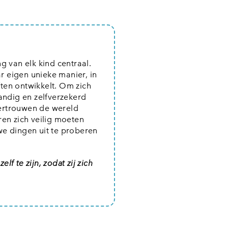
g van elk kind centraal.
ar eigen unieke manier, in
ten ontwikkelt. Om zich
andig en zelfverzekerd
 vertrouwen de wereld
ren zich veilig moeten
we dingen uit te proberen
f te zijn, zodat zij zich