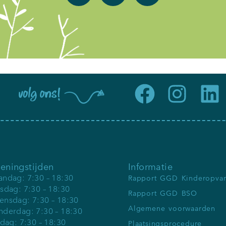
eningstijden
Informatie
ndag: 7:30 – 18:30
Rapport GGD Kinderopva
sdag: 7:30 – 18:30
Rapport GGD BSO
nsdag: 7:30 – 18:30
Algemene voorwaarden
derdag: 7:30 – 18:30
jdag: 7:30 – 18:30
Plaatsingsprocedure