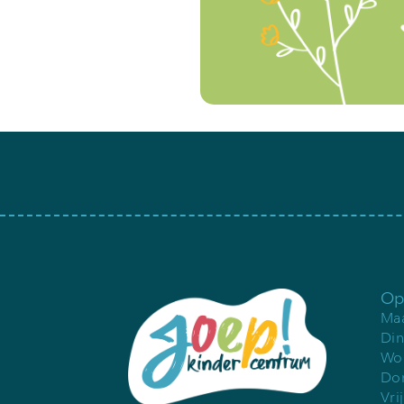
Op
Maa
Din
Woe
Don
Vri