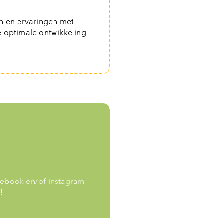
en en ervaringen met
e optimale ontwikkeling
cebook en/of Instagram
!