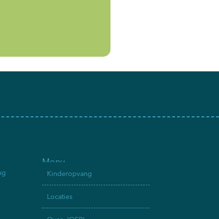
Menu
ng
Kinderopvang
Locaties