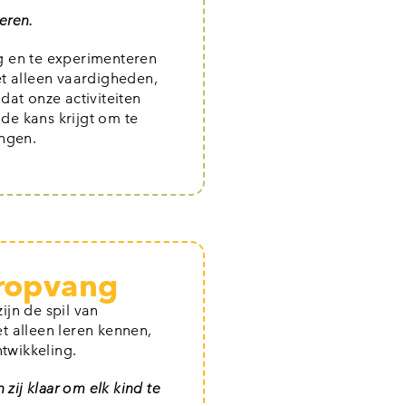
leren.
g en te experimenteren
t alleen vaardigheden,
dat onze activiteiten
 de kans krijgt om te
ingen.
eropvang
jn de spil van
et alleen leren kennen,
ntwikkeling.
zij klaar om elk kind te