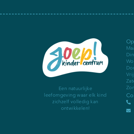
Op
Maa
Din
Woe
Don
Vri
Za
Zo
Een natuurlijke
Co
leefomgeving waar elk kind
zichzelf volledig kan
ontwikkelen!