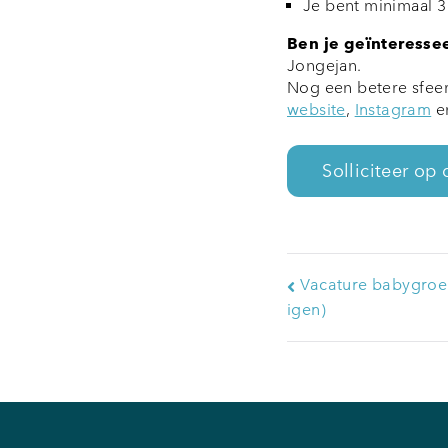
Je bent minimaal 
Ben je geïnteress
Jongejan.
Nog een betere sfeer
website
,
Instagram
e
Vacature babygroep
igen)