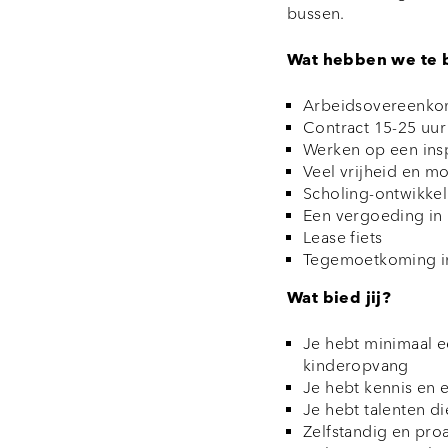
bussen.
Wat hebben we te 
Arbeidsovereenko
Contract 15-25 uu
Werken op een insp
Veel vrijheid en m
Scholing-ontwikke
Een vergoeding in
Lease fiets
Tegemoetkoming in
Wat bied jij?
Je hebt minimaal e
kinderopvang
Je hebt kennis en 
Je hebt talenten di
Zelfstandig en pro