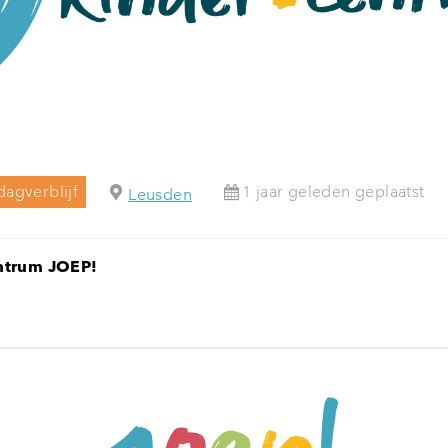
agverblijf
1 jaar geleden geplaatst
Leusden
ntrum JOEP!