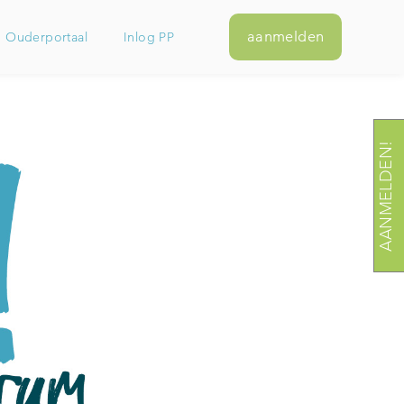
aanmelden
g Ouderportaal
Inlog PP
AANMELDEN!