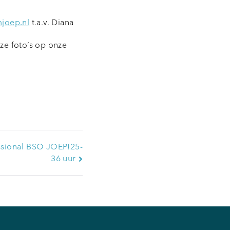
joep.nl
t.a.v. Diana
ze foto’s op onze
ssional BSO JOEP!25-
36 uur